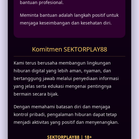
bantuan profesional.
Meminta bantuan adalah langkah positif untuk
menjaga keseimbangan dan kesehatan diri.
Komitmen SEKTORPLAY88
Kami terus berusaha membangun lingkungan
hiburan digital yang lebih aman, nyaman, dan
bertanggung jawab melalui penyediaan informasi
yang jelas serta edukasi mengenai pentingnya
bermain secara bijak.
Dengan memahami batasan diri dan menjaga
kontrol pribadi, pengalaman hiburan dapat tetap
menjadi aktivitas yang positif dan menyenangkan.
SEKTORPLAY88 | 18+