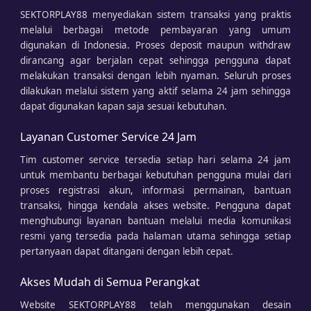
SEKTORPLAY88 menyediakan sistem transaksi yang praktis
melalui berbagai metode pembayaran yang umum
digunakan di Indonesia. Proses deposit maupun withdraw
dirancang agar berjalan cepat sehingga pengguna dapat
melakukan transaksi dengan lebih nyaman. Seluruh proses
dilakukan melalui sistem yang aktif selama 24 jam sehingga
dapat digunakan kapan saja sesuai kebutuhan.
Layanan Customer Service 24 Jam
Tim customer service tersedia setiap hari selama 24 jam
untuk membantu berbagai kebutuhan pengguna mulai dari
proses registrasi akun, informasi permainan, bantuan
transaksi, hingga kendala akses website. Pengguna dapat
menghubungi layanan bantuan melalui media komunikasi
resmi yang tersedia pada halaman utama sehingga setiap
pertanyaan dapat ditangani dengan lebih cepat.
Akses Mudah di Semua Perangkat
Website SEKTORPLAY88 telah menggunakan desain