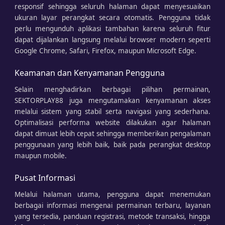
responsif sehingga seluruh halaman dapat menyesuaikan
ukuran layar perangkat secara otomatis. Pengguna tidak
perlu mengunduh aplikasi tambahan karena seluruh fitur
dapat dijalankan langsung melalui browser modern seperti
Google Chrome, Safari, Firefox, maupun Microsoft Edge.
Keamanan dan Kenyamanan Pengguna
Selain menghadirkan berbagai pilihan permainan,
SEKTORPLAY88 juga mengutamakan kenyamanan akses
melalui sistem yang stabil serta navigasi yang sederhana.
Optimalisasi performa website dilakukan agar halaman
dapat dimuat lebih cepat sehingga memberikan pengalaman
penggunaan yang lebih baik, baik pada perangkat desktop
maupun mobile.
Pusat Informasi
Melalui halaman utama, pengguna dapat menemukan
berbagai informasi mengenai permainan terbaru, layanan
yang tersedia, panduan registrasi, metode transaksi, hingga