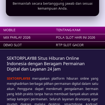
Bermainlah secara bertanggung jawab dan sesuai
kemampuan Anda.
MOBILE
TENTANG KAMI
MIX PARLAY 2026
POLA SLOT HARI INI 2026
DEMO SLOT
RTP SLOT GACOR
SEKTORPLAY88 Situs Hiburan Online
Indonesia dengan Beragam Permainan
Digital dan Layanan 24 Jam
SEKTORPLAY88
merupakan platform hiburan online yang
menghadirkan berbagai pilihan permainan digital dalam satu
akun. Pengguna dapat menikmati pengalaman bermain
yang lebih praktis tanpa harus membuat banyak akun untuk
setiap kategori permainan. Seluruh layanan dirancang agar
mudah diakses melalui desktop, smartphone Android,