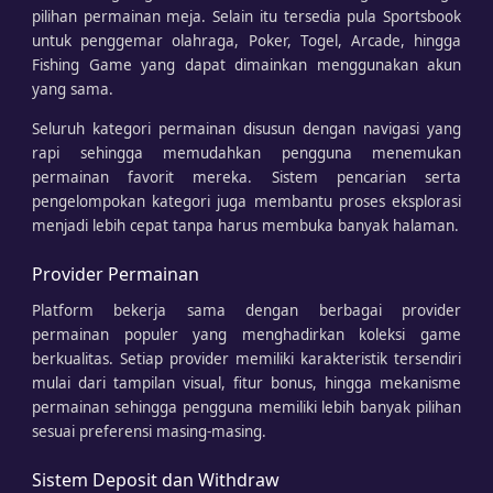
pilihan permainan meja. Selain itu tersedia pula Sportsbook
untuk penggemar olahraga, Poker, Togel, Arcade, hingga
Fishing Game yang dapat dimainkan menggunakan akun
yang sama.
Seluruh kategori permainan disusun dengan navigasi yang
rapi sehingga memudahkan pengguna menemukan
permainan favorit mereka. Sistem pencarian serta
pengelompokan kategori juga membantu proses eksplorasi
menjadi lebih cepat tanpa harus membuka banyak halaman.
Provider Permainan
Platform bekerja sama dengan berbagai provider
permainan populer yang menghadirkan koleksi game
berkualitas. Setiap provider memiliki karakteristik tersendiri
mulai dari tampilan visual, fitur bonus, hingga mekanisme
permainan sehingga pengguna memiliki lebih banyak pilihan
sesuai preferensi masing-masing.
Sistem Deposit dan Withdraw