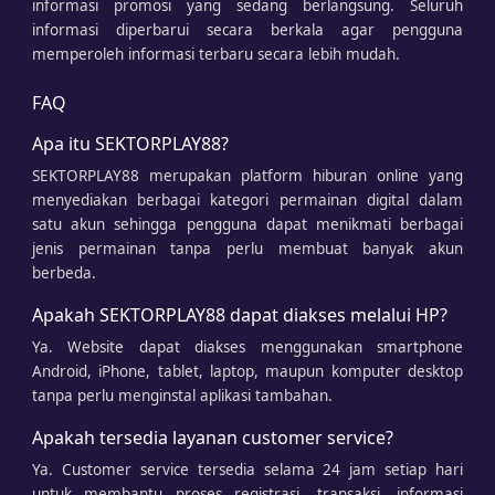
informasi promosi yang sedang berlangsung. Seluruh
informasi diperbarui secara berkala agar pengguna
memperoleh informasi terbaru secara lebih mudah.
FAQ
Apa itu SEKTORPLAY88?
SEKTORPLAY88 merupakan platform hiburan online yang
menyediakan berbagai kategori permainan digital dalam
satu akun sehingga pengguna dapat menikmati berbagai
jenis permainan tanpa perlu membuat banyak akun
berbeda.
Apakah SEKTORPLAY88 dapat diakses melalui HP?
Ya. Website dapat diakses menggunakan smartphone
Android, iPhone, tablet, laptop, maupun komputer desktop
tanpa perlu menginstal aplikasi tambahan.
Apakah tersedia layanan customer service?
Ya. Customer service tersedia selama 24 jam setiap hari
untuk membantu proses registrasi, transaksi, informasi