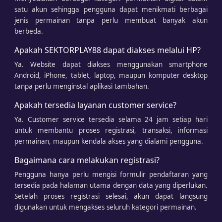
satu akun sehingga pengguna dapat menikmati berbagai
jenis permainan tanpa perlu membuat banyak akun
berbeda.
Apakah SEKTORPLAY88 dapat diakses melalui HP?
Ya. Website dapat diakses menggunakan smartphone
Android, iPhone, tablet, laptop, maupun komputer desktop
tanpa perlu menginstal aplikasi tambahan.
Apakah tersedia layanan customer service?
Ya. Customer service tersedia selama 24 jam setiap hari
untuk membantu proses registrasi, transaksi, informasi
permainan, maupun kendala akses yang dialami pengguna.
Bagaimana cara melakukan registrasi?
Pengguna hanya perlu mengisi formulir pendaftaran yang
tersedia pada halaman utama dengan data yang diperlukan.
Setelah proses registrasi selesai, akun dapat langsung
digunakan untuk mengakses seluruh kategori permainan.