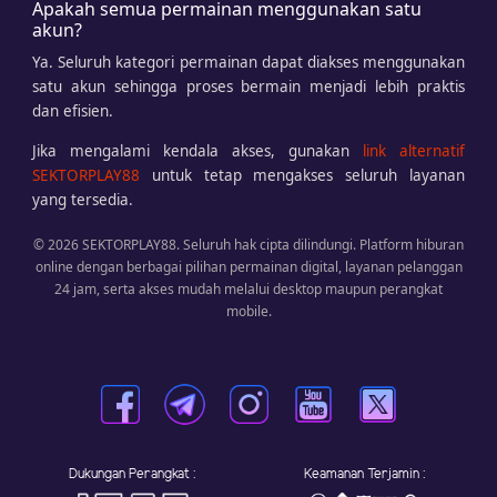
Apakah semua permainan menggunakan satu
akun?
Ya. Seluruh kategori permainan dapat diakses menggunakan
satu akun sehingga proses bermain menjadi lebih praktis
dan efisien.
Jika mengalami kendala akses, gunakan
link alternatif
SEKTORPLAY88
untuk tetap mengakses seluruh layanan
yang tersedia.
© 2026 SEKTORPLAY88. Seluruh hak cipta dilindungi. Platform hiburan
online dengan berbagai pilihan permainan digital, layanan pelanggan
24 jam, serta akses mudah melalui desktop maupun perangkat
mobile.
Dukungan Perangkat :
Keamanan Terjamin :