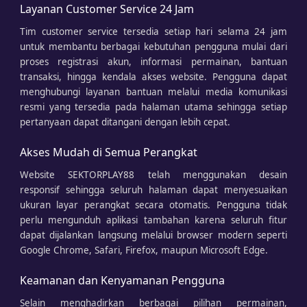
Layanan Customer Service 24 Jam
Tim customer service tersedia setiap hari selama 24 jam
untuk membantu berbagai kebutuhan pengguna mulai dari
proses registrasi akun, informasi permainan, bantuan
transaksi, hingga kendala akses website. Pengguna dapat
menghubungi layanan bantuan melalui media komunikasi
resmi yang tersedia pada halaman utama sehingga setiap
pertanyaan dapat ditangani dengan lebih cepat.
Akses Mudah di Semua Perangkat
Website SEKTORPLAY88 telah menggunakan desain
responsif sehingga seluruh halaman dapat menyesuaikan
ukuran layar perangkat secara otomatis. Pengguna tidak
perlu mengunduh aplikasi tambahan karena seluruh fitur
dapat dijalankan langsung melalui browser modern seperti
Google Chrome, Safari, Firefox, maupun Microsoft Edge.
Keamanan dan Kenyamanan Pengguna
Selain menghadirkan berbagai pilihan permainan,