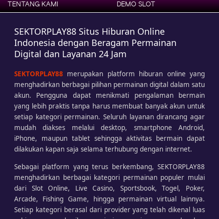
TENTANG KAMI
DEMO SLOT
SEKTORPLAY88 Situs Hiburan Online
Indonesia dengan Beragam Permainan
Digital dan Layanan 24 Jam
SEKTORPLAY88
merupakan platform hiburan online yang
menghadirkan berbagai pilihan permainan digital dalam satu
akun. Pengguna dapat menikmati pengalaman bermain
yang lebih praktis tanpa harus membuat banyak akun untuk
setiap kategori permainan. Seluruh layanan dirancang agar
mudah diakses melalui desktop, smartphone Android,
iPhone, maupun tablet sehingga aktivitas bermain dapat
dilakukan kapan saja selama terhubung dengan internet.
Sebagai platform yang terus berkembang, SEKTORPLAY88
menghadirkan berbagai kategori permainan populer mulai
dari Slot Online, Live Casino, Sportsbook, Togel, Poker,
Arcade, Fishing Game, hingga permainan virtual lainnya.
Setiap kategori berasal dari provider yang telah dikenal luas