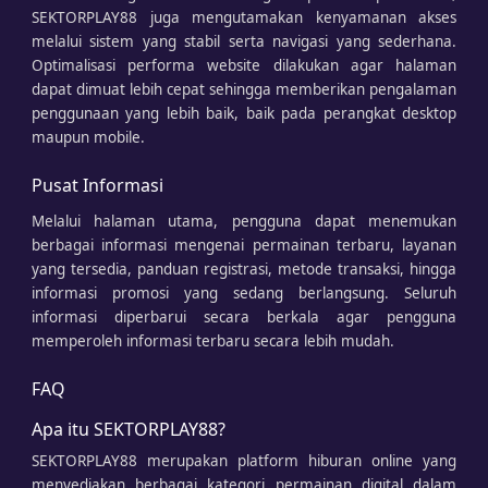
SEKTORPLAY88 juga mengutamakan kenyamanan akses
melalui sistem yang stabil serta navigasi yang sederhana.
Optimalisasi performa website dilakukan agar halaman
dapat dimuat lebih cepat sehingga memberikan pengalaman
penggunaan yang lebih baik, baik pada perangkat desktop
maupun mobile.
Pusat Informasi
Melalui halaman utama, pengguna dapat menemukan
berbagai informasi mengenai permainan terbaru, layanan
yang tersedia, panduan registrasi, metode transaksi, hingga
informasi promosi yang sedang berlangsung. Seluruh
informasi diperbarui secara berkala agar pengguna
memperoleh informasi terbaru secara lebih mudah.
FAQ
Apa itu SEKTORPLAY88?
SEKTORPLAY88 merupakan platform hiburan online yang
menyediakan berbagai kategori permainan digital dalam